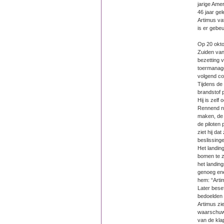
jarige Ame
46 jaar gel
Artimus va
is er gebeu
Op 20 okto
Zuiden van 
bezetting 
toermanage
volgend co
Tijdens de
brandstof 
Hij is zelf
Rennend na
maken, de s
de piloten
ziet hij d
beslissing
Het landing
bomen te zi
het landin
genoeg ene
hem: “Arti
Later bese
bedoelden e
Artimus zie
waarschuwi
van de kla