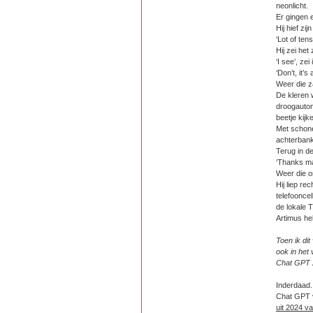
neonlicht.
Er gingen 
Hij hief zi
‘Lot of tens
Hij zei het
‘I see’, zei 
‘Don’t, it’s 
Weer die z
De kleren 
droogautom
beetje kijk
Met schone
achterbank
Terug in de
‘Thanks ma
Weer die 
Hij liep re
telefooncel
de lokale 
Artimus he
Toen ik di
ook in het
Chat GPT z
Inderdaad.
Chat GPT v
uit 2024 