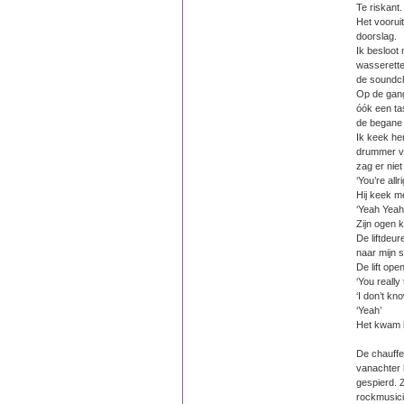
Te riskant.
Het voorui
doorslag.
Ik besloot 
wasserette
de soundch
Op de gang
óók een ta
de begane
Ik keek he
drummer va
zag er niet
‘You’re allr
Hij keek m
‘Yeah Yeah,
Zijn ogen 
De liftdeur
naar mijn 
De lift ope
‘You really
‘I don’t kno
‘Yeah’
Het kwam b
De chauffe
vanachter 
gespierd. Z
rockmusici