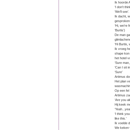
Ik hoorde 
‘I don’t th
‘We’ll see’.
Ik dacht, w
gesproken, 
‘Hi, we’re 
‘Burtis’)
De man gaf
glimlachen
‘Hi Burtis,
Ik vroeg he
shape kon b
het hotel 
‘Sure man, 
‘Can I sit i
‘Sure’
Artimus do
Het plan v
wasmachin
Op een fel
Artimus zag 
‘Are you al
Hij keek m
‘Yeah...yeah
‘I think yo
like this.’
Ik voelde 
We keken w