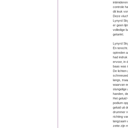
intimideren
controle ha
dit leuk v
Deze vluch
Lynyrd Sky
er geen li
volledige 
getankt.
Lynyrd Sky
En terecht
optreden a
had indruk
ervoor, in
baas was i
De lichten 
schreeuwd
langs, tra
waarvan er
slungelige 
handen, d
Het geluid 
podium opg
geluid uit 
drummer ro
richting v
langzaam w
zette zijn