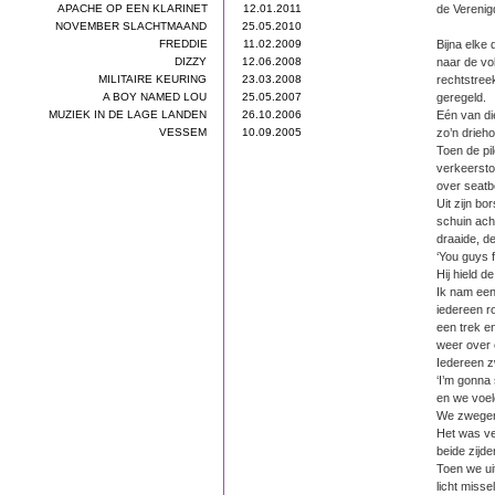
APACHE OP EEN KLARINET
12.01.2011
de Verenig
NOVEMBER SLACHTMAAND
25.05.2010
FREDDIE
11.02.2009
Bijna elke 
DIZZY
12.06.2008
naar de vo
MILITAIRE KEURING
23.03.2008
rechtstree
A BOY NAMED LOU
25.05.2007
geregeld.
MUZIEK IN DE LAGE LANDEN
26.10.2006
Eén van di
VESSEM
10.09.2005
zo’n drieho
Toen de pi
verkeerstor
over seatbe
Uit zijn bo
schuin ach
draaide, d
‘You guys 
Hij hield d
Ik nam een 
iedereen r
een trek en
weer over 
Iedereen z
‘I’m gonna
en we voeld
We zwege
Het was ve
beide zijde
Toen we ui
licht misse