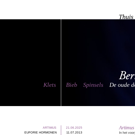
Thuis
Klets
Bieb
Spinsels
De oude d
Artimus
ARTIMUS
21.06.2025
EUFORIE HORMONEN
11.07.2013
In het voo