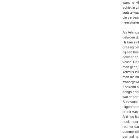
want het v
schiet in z
laatste wa
die verbaas
neerstorten
Als Artimus
geluiden 
Hij kan zic
drassig beb
bij een bo
geweer en 
vallen. De
man geen z
Artimus le
man die na
zwaargewon
Zoekend op
songs spee
wat er aan 
Survivors:
uitgebrach
broek van 
Artimus h
nooit meer
rechter dat
commerciël
verhaal, te