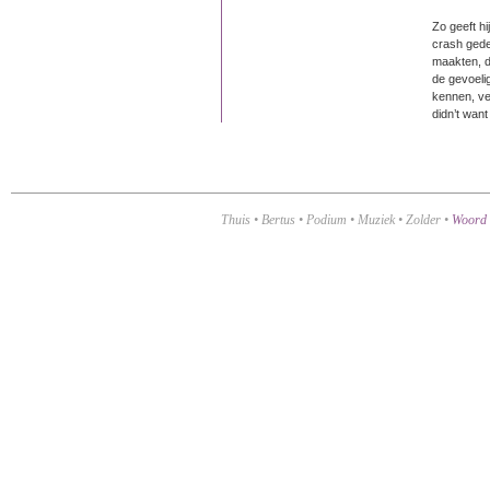
Zo geeft hi
crash gedet
maakten, de
de gevoeli
kennen, ver
didn’t want 
Thuis
•
Bertus
•
Podium
•
Muziek
•
Zolder
•
Woord