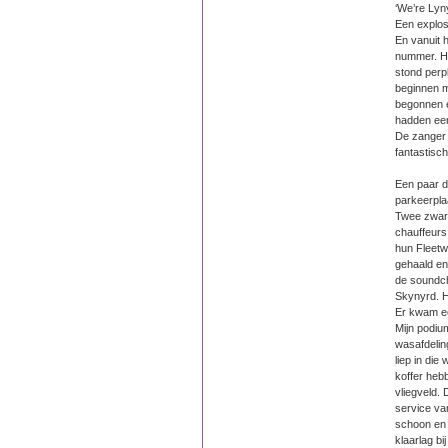
‘We’re Lyn
Een explosi
En vanuit 
nummer. He
stond perpl
beginnen m
begonnen e
hadden een
De zanger 
fantastisch
Een paar d
parkeerpla
Twee zwart
chauffeurs
hun Fleetw
gehaald en
de soundch
Skynyrd. H
Er kwam ee
Mijn podiu
wasafdeling
liep in die
koffer heb
vliegveld.
service va
schoon en 
klaarlag bi