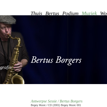
Thuis
Bertus
Podium
Muziek
Wo
grafie
Antwerpse Sessie / Bertus Borgers
Bogey Music / CD (2001) Bogey Music 001