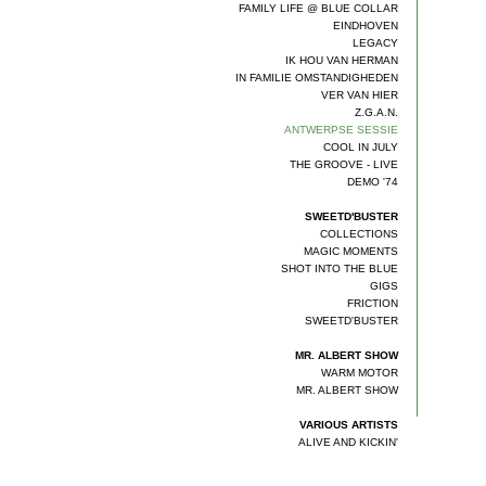
FAMILY LIFE @ BLUE COLLAR
EINDHOVEN
LEGACY
IK HOU VAN HERMAN
IN FAMILIE OMSTANDIGHEDEN
VER VAN HIER
Z.G.A.N.
ANTWERPSE SESSIE
COOL IN JULY
THE GROOVE - LIVE
DEMO '74
SWEETD'BUSTER
COLLECTIONS
MAGIC MOMENTS
SHOT INTO THE BLUE
GIGS
FRICTION
SWEETD'BUSTER
MR. ALBERT SHOW
WARM MOTOR
MR. ALBERT SHOW
VARIOUS ARTISTS
ALIVE AND KICKIN'