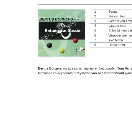
1
Betaal
2
Ver van hier
3
Geen leven zond
4
Laatste man
5
Ik blijf binnen v
6
Verander me nie
7
Avé Maria
8
Liefde komt
Bertus Borgers
vocal, sax, ritmegitaar en keyboards /
Tom Vans
hammond en keyboards /
Raymond van het Groenewoud
pian