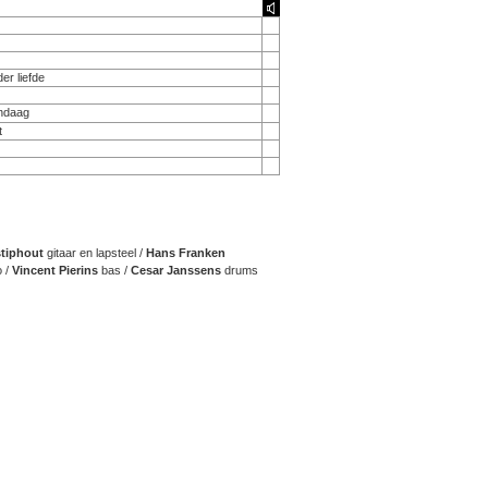
er liefde
andaag
t
tiphout
gitaar en lapsteel /
Hans Franken
o /
Vincent Pierins
bas /
Cesar Janssens
drums