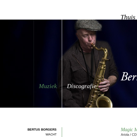
Thuis
Muziek
Discografie
Magic M
BERTUS BORGERS
WACHT
Ariola / C