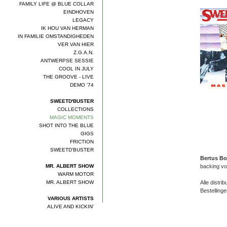
FAMILY LIFE @ BLUE COLLAR
EINDHOVEN
LEGACY
IK HOU VAN HERMAN
IN FAMILIE OMSTANDIGHEDEN
VER VAN HIER
Z.G.A.N.
ANTWERPSE SESSIE
COOL IN JULY
THE GROOVE - LIVE
DEMO '74
SWEETD'BUSTER
COLLECTIONS
MAGIC MOMENTS
SHOT INTO THE BLUE
GIGS
FRICTION
SWEETD'BUSTER
Bertus Bo
MR. ALBERT SHOW
backing vo
WARM MOTOR
MR. ALBERT SHOW
Alle distr
Bestelling
VARIOUS ARTISTS
ALIVE AND KICKIN'