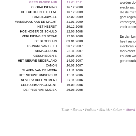
GEEN PANIEK AUB
12.01.2011
worden doo
GLOBALISERING
16.12.2009
electoraat
HET UITDIJEND HEELAL
16.12.2009
die de mic
FAMILIEJUWEEL
12.02.2009
gaat regen
WANSMAAK AAN DE MACHT
31.01.2009
verbergen,
HET HEERST
29.12.2008
voelt u een
HOE HOGER JE SCHULD
12.06.2008
VERLEIDING EN STRAF
12.06.2008
En dan kom
DE BLOEDLIJN
03.01.2008
heeft aang
TSUNAMI VAN GELD
26.12.2007
electoraal 
ARMAGEDDON
28.11.2007
marketeer 
GESCHIEDENIS
25.05.2007
zouden we 
HET NIEUWE NEDERLAND
14.05.2007
geruststell
CANON
20.03.2007
SLAVEN VAN DE MEDIA
21.11.2006
HET NIEUWE UNIVERSUM
15.11.2006
NEVER A DULL MOMENT
07.11.2006
CULTUURMANAGEMENT
15.09.2006
DE PRIJS VAN MUZIEK
26.08.2006
Thuis
•
Bertus
•
Podium
•
Muziek
•
Zolder
•
Woord