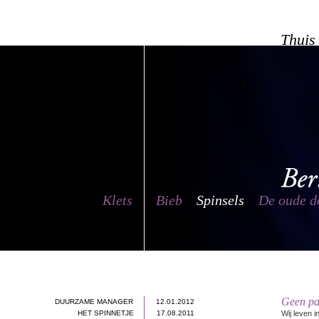
Thuis
Klets
Bieb
Spinsels
De oude d
Geen pa
DUURZAME MANAGER
12.01.2012
HET SPINNETJE
17.08.2011
Wij leven i