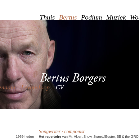
Thuis
Bertus
Podium
Muziek
Wo
enaam
Levensloop
CV
Songwriter / componist
1969-heden
Het repertoire
van Mr. Albert Show, Sweetd'Buster, BB & the GR