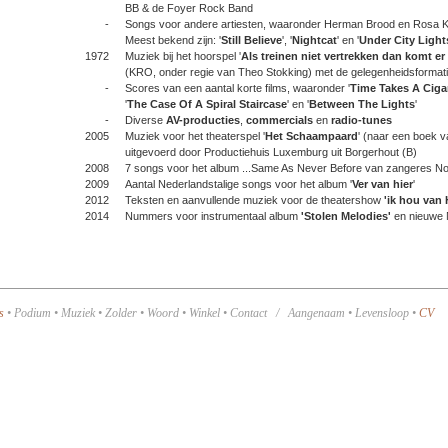
BB & de Foyer Rock Band
-
Songs voor andere artiesten, waaronder Herman Brood en Rosa K
Meest bekend zijn: '
Still Believe
', '
Nightcat
' en '
Under City Light
1972
Muziek bij het hoorspel '
Als treinen niet vertrekken dan komt er
(KRO, onder regie van Theo Stokking) met de gelegenheidsformat
-
Scores van een aantal korte films, waaronder '
Time Takes A Ciga
'
The Case Of A Spiral Staircase
' en '
Between The Lights
'
-
Diverse
AV-producties
,
commercials
en
radio-tunes
2005
Muziek voor het theaterspel '
Het Schaampaard
' (naar een boek 
uitgevoerd door Productiehuis Luxemburg uit Borgerhout (B)
2008
7 songs voor het album ...Same As Never Before van zangeres N
2009
Aantal Nederlandstalige songs voor het album '
Ver van hier
'
2012
Teksten en aanvullende muziek voor de theatershow
'ik hou van
2014
Nummers voor instrumentaal album
'Stolen Melodies'
en nieuwe N
s
•
Podium
•
Muziek
•
Zolder
•
Woord
•
Winkel
•
Contact
/
Aangenaam
•
Levensloop
•
CV