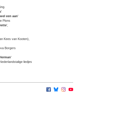
ing.
s
'
 wel een aan
'
ie Plons
rette
',
van Kees van Kooten),
ova Borgers
 Herman
'
ederlandstalige liedjes