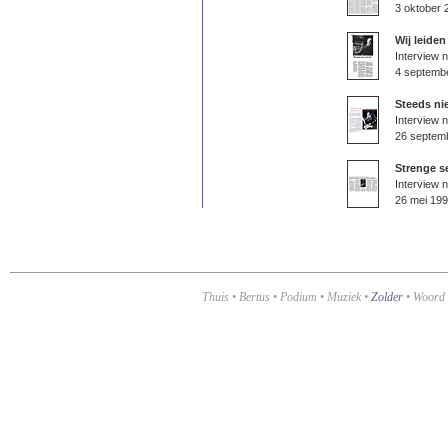
3 oktober 
Wij leiden
Interview 
4 septemb
Steeds ni
Interview n
26 septem
Strenge s
Interview 
26 mei 19
Thuis
•
Bertus
•
Podium
•
Muziek
•
Zolder
•
Woord