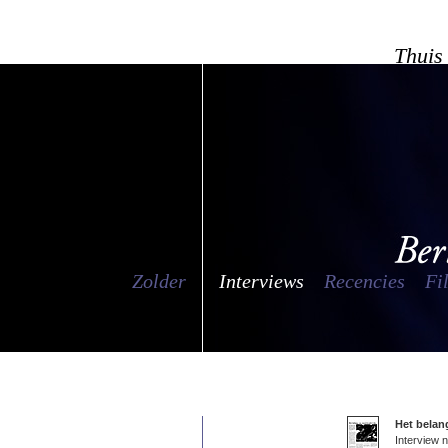
Thuis
Zolder
Interviews
Recencies
Fi
Het belan
Interview 