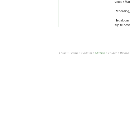
vocal /
Mau
Recording,
Het album 
zijn te best
Thuis
•
Bertus
•
Podium
•
Muziek
•
Zolder
•
Woord