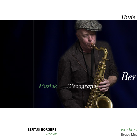
Thuis
Muziek
Discografie
wacht /
BERTUS BORGERS
WACHT
Bogey Musi