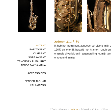
Selmer Mark VI
ALTSAX
Ik heb het instrument aangeschaft tijdens mijn
BARITONSAX
1967) en letterlijk betaald met kranten rondbre
CLARISAX
originele zilverlak en in tegenstelling tot mijn t
SOPRAANSAX
ontzettend zuinig.
TENORSAX P. MAURIAT
TENORSAX YAMAHA
ACCESSOIRES
FENDER JAGUAR
KALAMAZOO
Thuis
•
Bertus
•
Podium
•
Muziek
•
Zolder
•
Woord