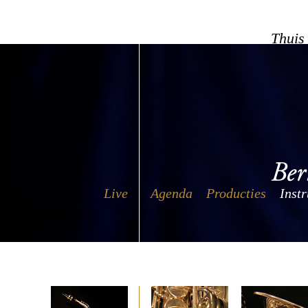
Thuis
Live
Agenda
Producties
Inst