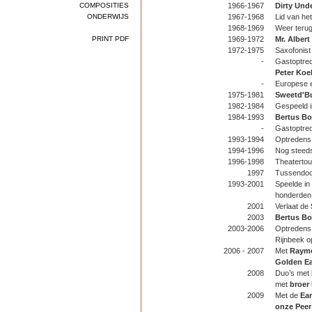
COMPOSITIES
1966-1967
Dirty Und
ONDERWIJS
1967-1968
Lid van he
1968-1969
Weer terug
PRINT PDF
1969-1972
Mr. Alber
1972-1975
Saxofonist
-
Gastoptred
Peter Koe
-
Europese 
1975-1981
Sweetd'B
1982-1984
Gespeeld 
1984-1993
Bertus Bo
-
Gastoptred
1993-1994
Optredens
1994-1996
Nog steed
1996-1998
Theaterto
1997
Tussendoor
1993-2001
Speelde in
honderden
2001
Verlaat de
2003
Bertus Bo
2003-2006
Optredens
Rijnbeek 
2006 - 2007
Met
Raym
Golden Ea
2008
Duo’s met
met
broer
2009
Met de
Ear
onze Peer