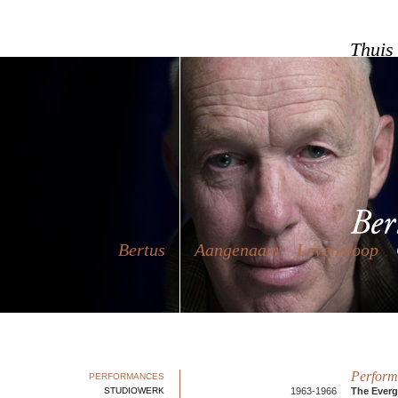
Thuis
Bertus
Aangenaam
Levensloop
Performa
PERFORMANCES
STUDIOWERK
1963-1966
The Everg