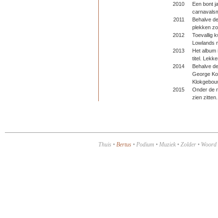
2010
Een bont j
carnavalsm
2011
Behalve de
plekken zo
2012
Toevallig 
Lowlands 
2013
Het album
titel. Lek
2014
Behalve de
George Koo
Klokgebo
2015
Onder de
zien zitten.
Thuis
•
Bertus
•
Podium
•
Muziek
•
Zolder
•
Woord