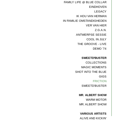
FAMILY LIFE @ BLUE COLLAR
EINDHOVEN
LEGACY
IK HOU VAN HERMAN
IN FAMILIE OMSTANDIGHEDEN
VER VAN HIER
Z.G.A.N.
ANTWERPSE SESSIE
COOL IN JULY
THE GROOVE - LIVE
DEMO '74
SWEETD'BUSTER
COLLECTIONS
MAGIC MOMENTS
SHOT INTO THE BLUE
GIGS
FRICTION
SWEETD'BUSTER
MR. ALBERT SHOW
WARM MOTOR
MR. ALBERT SHOW
VARIOUS ARTISTS
ALIVE AND KICKIN'