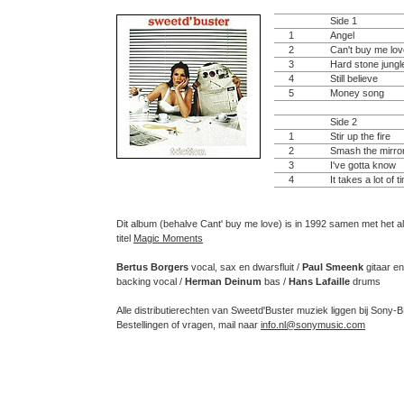
Side 1
1
Angel
2
Can't buy me lov
3
Hard stone jungl
4
Still believe
5
Money song
Side 2
1
Stir up the fire
2
Smash the mirro
3
I've gotta know
4
It takes a lot of t
Dit album (behalve Cant' buy me love) is in 1992 samen met het 
titel
Magic Moments
Bertus Borgers
vocal, sax en dwarsfluit /
Paul Smeenk
gitaar en
backing vocal /
Herman Deinum
bas /
Hans Lafaille
drums
Alle distributierechten van Sweetd'Buster muziek liggen bij Sony
Bestellingen of vragen, mail naar
info.nl@sonymusic.com