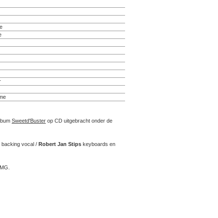
e
e
r
ime
album
Sweetd'Buster
op CD uitgebracht onder de
 backing vocal /
Robert Jan Stips
keyboards en
-BMG.