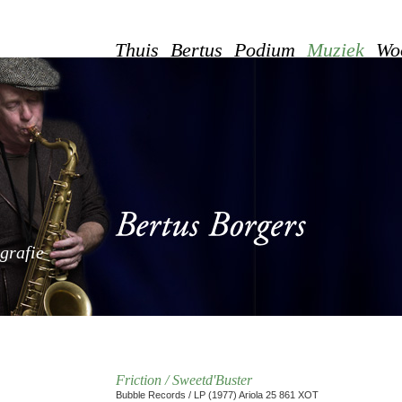
Thuis
Bertus
Podium
Muziek
Wo
grafie
Friction / Sweetd'Buster
Bubble Records / LP (1977) Ariola 25 861 XOT