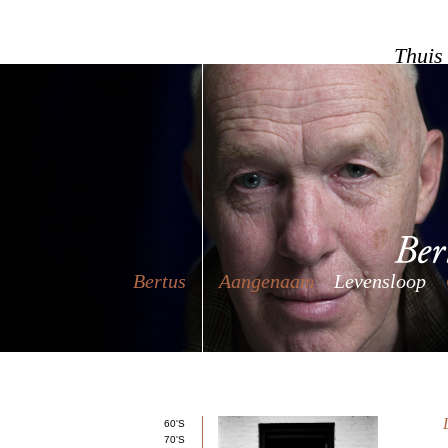
Thuis
Bertus
Aangenaam
Levensloop
60'S
70'S