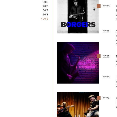
80'S
90'S
2020
00'S
‘
10'S
s
> 20'S
t
2021
O
v
N
2022
T
2023
H
2024
M
e