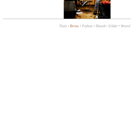
Thuis
•
Bertus
•
Podium
•
Muziek
•
Zolder
•
Woord