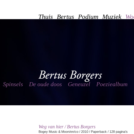
Thuis
Bertus
Podium
Muziek
Wo
Spinsels
De oude doos
Geneuzel
Poeziealbum
Weg van hier / Bertus Borgers
Bogey Music & Moon/en/co / 2010 / Paperback / 128 pagina's