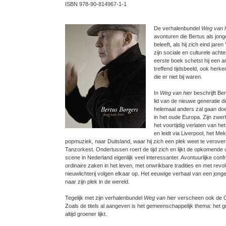
ISBN 978-90-814967-1-1
De verhalenbundel
Weg van h
avonturen die Bertus als jon
beleeft, als hij zich eind jare
zijn sociale en culturele achte
eerste boek schetst hij een 
treffend tijdsbeeld, ook herk
die er niet bij waren.
In
Weg van hier
beschrijft Ber
lid van de nieuwe generatie di
helemaal anders zal gaan doen
in het oude Europa. Zijn zwer
het voortijdig verlaten van h
en leidt via Liverpool, het M
popmuziek, naar Duitsland, waar hij zich een plek weet te verover
Tanzorkest. Ondertussen roert de tijd zich en lijkt de opkomende
scene in Nederland eigenlijk veel interessanter. Avontuurlijke conf
ordinaire zaken in het leven, met onwrikbare tradities en met revol
nieuwlichterij volgen elkaar op. Het eeuwige verhaal van een jon
naar zijn plek in de wereld.
Tegelijk met zijn verhalenbundel
Weg van hier
verscheen ook de
Zoals de titels al aangeven is het gemeenschappelijk thema: het g
altijd groener lijkt.