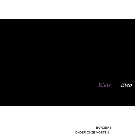
Klets
Bieb
BORGERS
ONDER ONZE VOETEN...