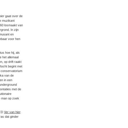
ier
gaat over de
ge muzikant
n '60 losmaakt van
rgrond. In zijn
amusant en
enbaar voor hen
tus hoe hij, als
e het allemaal
, op drift raakt
ftocht begint met
et conservatorium
ekka van de
en in een
 underground
rontaties met de
utionaire
ge man op zoek
 CD
Ver van hier
.
ras dat ginder