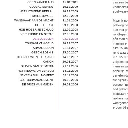
GEEN PANIEK AUB
12.01.2011
van een be
GLOBALISERING
16.12.2009
voedselrel
HET UITDIJEND HEELAL
16.12.2009
spul waarv
FAMILIEJUWEEL
12.02.2009
WANSMAAK AAN DE MACHT
31.01.2009
Maar ik ne
HET HEERST
29.12.2008
pakweg hon
HOE HOGER JE SCHULD
12.06.2008
kan met gr
VERLEIDING EN STRAF
12.06.2008
rondliepen
DE BLOEDLIJN
03.01.2008
één man en
TSUNAMI VAN GELD
26.12.2007
mannen en 
ARMAGEDDON
28.11.2007
elke 25 ja
GESCHIEDENIS
25.05.2007
rond waarva
HET NIEUWE NEDERLAND
14.05.2007
in 1825 al
CANON
20.03.2007
volgens de
SLAVEN VAN DE MEDIA
21.11.2006
mensen waa
HET NIEUWE UNIVERSUM
15.11.2006
onze tijd. 
NEVER A DULL MOMENT
07.11.2006
vertellen 
CULTUURMANAGEMENT
15.09.2006
die hij zi
DE PRIJS VAN MUZIEK
26.08.2006
persoon tus
had gekoch
bedelaars 
rakkers tu
weergekeer
ervoor bij 