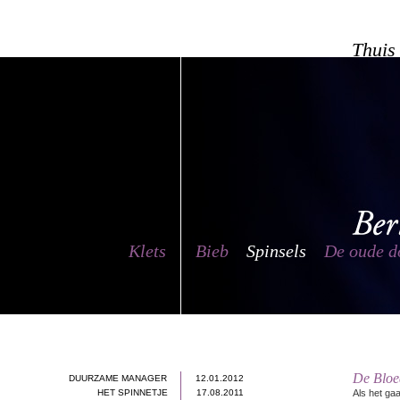
Thuis
Klets
Bieb
Spinsels
De oude d
De Bloe
DUURZAME MANAGER
12.01.2012
HET SPINNETJE
17.08.2011
Als het ga