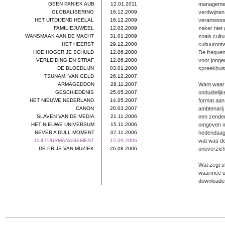
GEEN PANIEK AUB
12.01.2011
management
GLOBALISERING
16.12.2009
verdwijnen
HET UITDIJEND HEELAL
16.12.2009
verantwoor
FAMILIEJUWEEL
12.02.2009
zeker niet
WANSMAAK AAN DE MACHT
31.01.2009
zoals cultu
HET HEERST
29.12.2008
cultuurontw
HOE HOGER JE SCHULD
12.06.2008
De frequen
VERLEIDING EN STRAF
12.06.2008
voor jonge
DE BLOEDLIJN
03.01.2008
spreekbuis 
TSUNAMI VAN GELD
26.12.2007
ARMAGEDDON
28.11.2007
Want waar 
GESCHIEDENIS
25.05.2007
onduidelij
HET NIEUWE NEDERLAND
14.05.2007
format aan
CANON
20.03.2007
ambtenarij
SLAVEN VAN DE MEDIA
21.11.2006
een zender
HET NIEUWE UNIVERSUM
15.11.2006
omgeven me
NEVER A DULL MOMENT
07.11.2006
hedendaags
CULTUURMANAGEMENT
15.09.2006
wat was de
DE PRIJS VAN MUZIEK
26.08.2006
onoverzicht
Wat zegt u
waarmee u 
downloaden