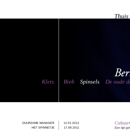
Thuis
Klets
Bieb
Spinsels
De oude d
Cultuur
DUURZAME MANAGER
12.01.2012
HET SPINNETJE
17.08.2011
Een tijd g