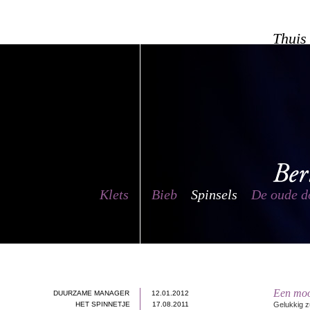
Thuis
Klets
Bieb
Spinsels
De oude d
Een moo
DUURZAME MANAGER
12.01.2012
HET SPINNETJE
17.08.2011
Gelukkig z