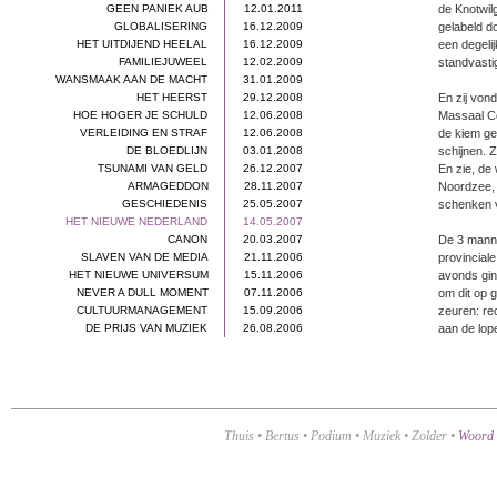
GEEN PANIEK AUB
12.01.2011
de Knotwil
GLOBALISERING
16.12.2009
gelabeld d
HET UITDIJEND HEELAL
16.12.2009
een degeli
FAMILIEJUWEEL
12.02.2009
standvasti
WANSMAAK AAN DE MACHT
31.01.2009
HET HEERST
29.12.2008
En zij von
HOE HOGER JE SCHULD
12.06.2008
Massaal Co
VERLEIDING EN STRAF
12.06.2008
de kiem ge
DE BLOEDLIJN
03.01.2008
schijnen. Z
TSUNAMI VAN GELD
26.12.2007
En zie, de
ARMAGEDDON
28.11.2007
Noordzee, 
GESCHIEDENIS
25.05.2007
schenken v
HET NIEUWE NEDERLAND
14.05.2007
CANON
20.03.2007
De 3 mann
SLAVEN VAN DE MEDIA
21.11.2006
provinciale
HET NIEUWE UNIVERSUM
15.11.2006
avonds gin
NEVER A DULL MOMENT
07.11.2006
om dit op 
CULTUURMANAGEMENT
15.09.2006
zeuren: re
DE PRIJS VAN MUZIEK
26.08.2006
aan de lop
Thuis
•
Bertus
•
Podium
•
Muziek
•
Zolder
•
Woord