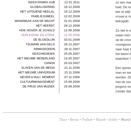
GEEN PANIEK AUB
12.01.2011
ze een man
GLOBALISERING
16.12.2009
huid. De ma
HET UITDIJEND HEELAL
16.12.2009
iets te wil
FAMILIEJUWEEL
12.02.2009
vrouw is m
WANSMAAK AAN DE MACHT
31.01.2009
bekogeld.
HET HEERST
29.12.2008
HOE HOGER JE SCHULD
12.06.2008
Zo niet in 
VERLEIDING EN STRAF
12.06.2008
staan met 
DE BLOEDLIJN
03.01.2008
op de cove
TSUNAMI VAN GELD
26.12.2007
voortgestu
ARMAGEDDON
28.11.2007
naar haar 
GESCHIEDENIS
25.05.2007
het beest i
HET NIEUWE NEDERLAND
14.05.2007
waardoor hi
CANON
20.03.2007
SLAVEN VAN DE MEDIA
21.11.2006
Een opmerk
HET NIEUWE UNIVERSUM
15.11.2006
man en een
NEVER A DULL MOMENT
07.11.2006
worden. De
CULTUURMANAGEMENT
15.09.2006
met de str
DE PRIJS VAN MUZIEK
26.08.2006
jongens en 
zonder dat
Thuis
•
Bertus
•
Podium
•
Muziek
•
Zolder
•
Woord