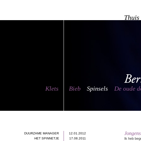
Thuis
Klets
Bieb
Spinsels
De oude d
Jongens 
DUURZAME MANAGER
12.01.2012
HET SPINNETJE
17.08.2011
Ik heb begr